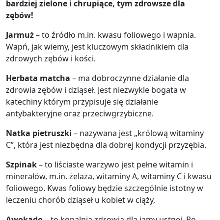
bardziej zielone i chrupiące, tym zdrowsze dla
zębów!
Jarmuż
– to źródło m.in. kwasu foliowego i wapnia.
Wapń, jak wiemy, jest kluczowym składnikiem dla
zdrowych zębów i kości.
Herbata matcha
– ma dobroczynne działanie dla
zdrowia zębów i dziąseł. Jest niezwykle bogata w
katechiny którym przypisuje się działanie
antybakteryjne oraz przeciwgrzybiczne.
Natka pietruszki
– nazywana jest „królową witaminy
C”, która jest niezbędna dla dobrej kondycji przyzębia.
Szpinak
– to liściaste warzywo jest pełne witamin i
minerałów, m.in. żelaza, witaminy A, witaminy C i kwasu
foliowego. Kwas foliowy będzie szczególnie istotny w
leczeniu chorób dziąseł u kobiet w ciąży,
Awokado
– to kopalnia zdrowia dla jamy ustnej. Po