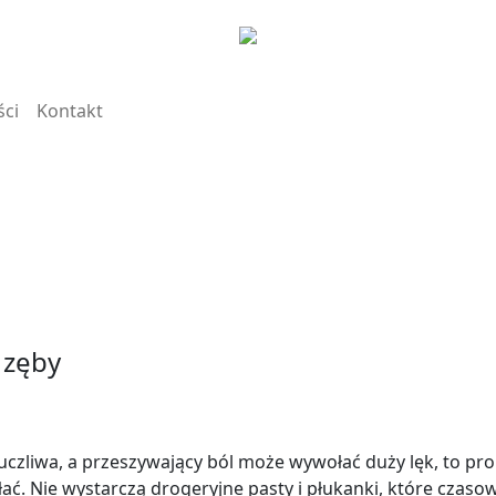
ści
Kontakt
 zęby
czliwa, a przeszywający ból może wywołać duży lęk, to pr
ać. Nie wystarczą drogeryjne pasty i płukanki, które czas