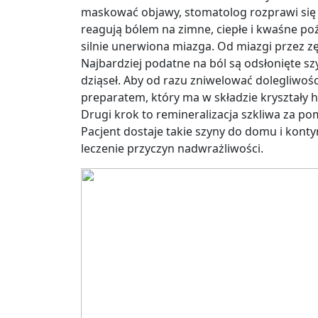
maskować objawy, stomatolog rozprawi się z 
reagują bólem na zimne, ciepłe i kwaśne poży
silnie unerwiona miazga. Od miazgi przez z
Najbardziej podatne na ból są odsłonięte szy
dziąseł. Aby od razu zniwelować dolegliwoś
preparatem, który ma w składzie kryształy 
Drugi krok to remineralizacja szkliwa za 
Pacjent dostaje takie szyny do domu i konty
leczenie przyczyn nadwrażliwości.