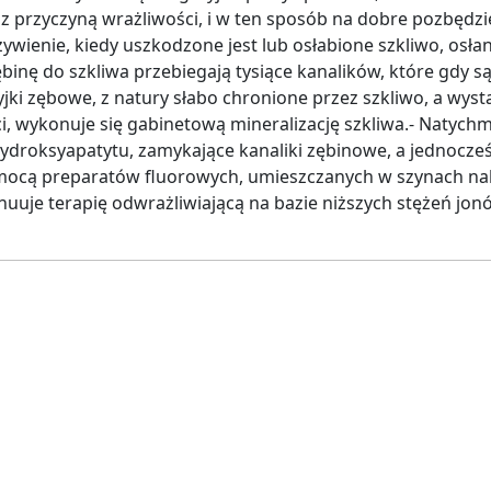
przyczyną wrażliwości, i w ten sposób na dobre pozbędziesz
wienie, kiedy uszkodzone jest lub osłabione szkliwo, osłani
ębinę do szkliwa przebiegają tysiące kanalików, które gdy 
jki zębowe, z natury słabo chronione przez szkliwo, a wysta
ci, wykonuje się gabinetową mineralizację szkliwa.- Natyc
hydroksyapatytu, zamykające kanaliki zębinowe, a jednocze
pomocą preparatów fluorowych, umieszczanych w szynach nak
nuuje terapię odwrażliwiającą na bazie niższych stężeń jonó